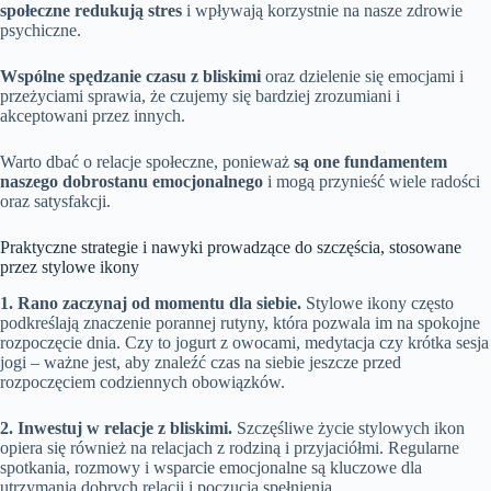
społeczne redukują stres
i wpływają korzystnie na nasze zdrowie
psychiczne.
Wspólne spędzanie czasu z bliskimi
oraz dzielenie się emocjami i
przeżyciami sprawia, że czujemy się bardziej zrozumiani i
akceptowani przez innych.
Warto dbać o relacje społeczne, ponieważ
są one fundamentem
naszego dobrostanu emocjonalnego
i mogą przynieść wiele radości
oraz satysfakcji.
Praktyczne strategie i nawyki prowadzące do szczęścia, stosowane
przez stylowe ikony
1. Rano zaczynaj od momentu dla siebie.
Stylowe ikony często
podkreślają znaczenie porannej rutyny, która pozwala im na spokojne
rozpoczęcie dnia. Czy to jogurt z owocami, medytacja czy krótka sesja
jogi – ważne jest, aby znaleźć czas na siebie jeszcze przed
rozpoczęciem codziennych obowiązków.
2. Inwestuj w relacje z bliskimi.
Szczęśliwe życie stylowych ikon
opiera się również na relacjach z rodziną i przyjaciółmi. Regularne
spotkania, rozmowy i wsparcie emocjonalne są kluczowe dla
utrzymania dobrych relacji i poczucia spełnienia.