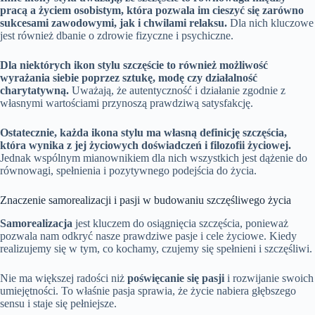
pracą a życiem osobistym, która pozwala im cieszyć się zarówno
sukcesami zawodowymi, jak i chwilami relaksu.
Dla nich kluczowe
jest również dbanie o zdrowie fizyczne i psychiczne.
Dla niektórych ikon stylu szczęście to również możliwość
wyrażania siebie poprzez sztukę, modę czy działalność
charytatywną.
Uważają, że autentyczność i działanie zgodnie z
własnymi wartościami przynoszą prawdziwą satysfakcję.
Ostatecznie, każda ikona stylu ma własną definicję szczęścia,
która wynika z jej życiowych doświadczeń i filozofii życiowej.
Jednak wspólnym mianownikiem dla nich wszystkich jest dążenie do
równowagi, spełnienia i pozytywnego podejścia do życia.
Znaczenie samorealizacji i pasji w budowaniu szczęśliwego życia
Samorealizacja
jest kluczem do osiągnięcia szczęścia, ponieważ
pozwala nam odkryć nasze prawdziwe pasje i cele życiowe. Kiedy
realizujemy się w tym, co kochamy, czujemy się spełnieni i szczęśliwi.
Nie ma większej radości niż
poświęcanie się pasji
i rozwijanie swoich
umiejętności. To właśnie pasja sprawia, że życie nabiera głębszego
sensu i staje się pełniejsze.