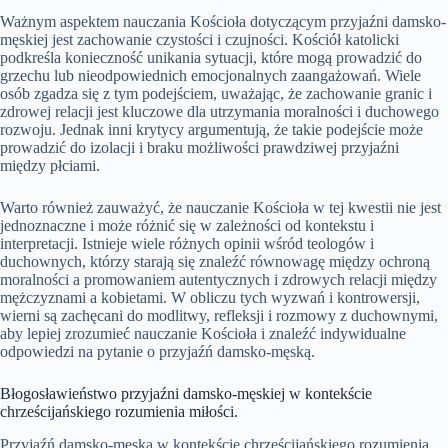
Ważnym aspektem nauczania Kościoła dotyczącym przyjaźni damsko-
męskiej jest zachowanie czystości i czujności. Kościół katolicki
podkreśla konieczność unikania sytuacji, które mogą prowadzić do
grzechu lub nieodpowiednich emocjonalnych zaangażowań. Wiele
osób zgadza się z tym podejściem, uważając, że zachowanie granic i
zdrowej relacji jest kluczowe dla utrzymania moralności i duchowego
rozwoju. Jednak inni krytycy argumentują, że takie podejście może
prowadzić do izolacji i braku możliwości prawdziwej przyjaźni
między płciami.
Warto również zauważyć, że nauczanie Kościoła w tej kwestii nie jest
jednoznaczne i może różnić się w zależności od kontekstu i
interpretacji. Istnieje wiele różnych opinii wśród teologów i
duchownych, którzy starają się znaleźć równowagę między ochroną
moralności a promowaniem autentycznych i zdrowych relacji między
mężczyznami a kobietami. W obliczu tych wyzwań i kontrowersji,
wierni są zachęcani do modlitwy, refleksji i rozmowy z duchownymi,
aby lepiej zrozumieć nauczanie Kościoła i znaleźć indywidualne
odpowiedzi na pytanie o przyjaźń damsko-męską.
Błogosławieństwo przyjaźni damsko-męskiej w kontekście
chrześcijańskiego rozumienia miłości.
Przyjaźń damsko-męska w kontekście chrześcijańskiego rozumienia