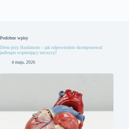
Podobne wpisy
Dieta przy Hashimoto – jak odpowiednio skomponować
jadłospis wspierający tarczycę?
4 maja, 2026