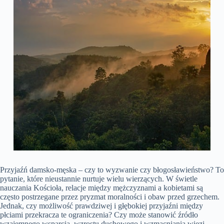
Przyjaźń damsko-męska – czy to wyzwanie czy błogosławieństwo? To
pytanie, które nieustannie nurtuje wielu wierzących. W świetle
nauczania Kościoła, relacje między mężczyznami a kobietami są
często postrzegane przez pryzmat moralności i obaw przed grzechem.
Jednak, czy możliwość prawdziwej i głębokiej przyjaźni między
płciami przekracza te ograniczenia? Czy może stanowić źródło
wzajemnego wsparcia, wzrostu duchowego i wzmacniania więzi