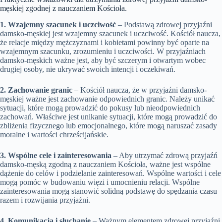
męskiej zgodnej z nauczaniem Kościoła.
1. Wzajemny szacunek i uczciwość
– Podstawą zdrowej przyjaźni
damsko-męskiej jest wzajemny szacunek i uczciwość. Kościół naucza,
że relacje między mężczyznami i kobietami powinny być oparte na
wzajemnym szacunku, zrozumieniu i uczciwości. W przyjaźniach
damsko-męskich ważne jest, aby być szczerym i otwartym wobec
drugiej osoby, nie ukrywać swoich intencji i oczekiwań.
2. Zachowanie granic
– Kościół naucza, że w przyjaźni damsko-
męskiej ważne jest zachowanie odpowiednich granic. Należy unikać
sytuacji, które mogą prowadzić do pokusy lub nieodpowiednich
zachowań. Właściwe jest unikanie sytuacji, które mogą prowadzić do
zbliżenia fizycznego lub emocjonalnego, które mogą naruszać zasady
moralne i wartości chrześcijańskie.
3. Wspólne cele i zainteresowania
– Aby utrzymać zdrową przyjaźń
damsko-męską zgodną z nauczaniem Kościoła, ważne jest wspólne
dążenie do celów i podzielanie zainteresowań. Wspólne wartości i cele
mogą pomóc w budowaniu więzi i umocnieniu relacji. Wspólne
zainteresowania mogą stanowić solidną podstawę do spędzania czasu
razem i rozwijania przyjaźni.
4. Komunikacja i słuchanie
– Ważnym elementem zdrowej przyjaźni