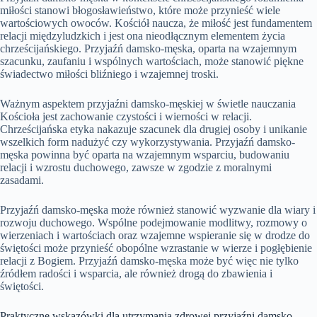
miłości stanowi błogosławieństwo, które może przynieść wiele
wartościowych owoców. Kościół naucza, że miłość jest fundamentem
relacji międzyludzkich i jest ona nieodłącznym elementem życia
chrześcijańskiego. Przyjaźń damsko-męska, oparta na wzajemnym
szacunku, zaufaniu i wspólnych wartościach, może stanowić piękne
świadectwo miłości bliźniego i wzajemnej troski.
Ważnym aspektem przyjaźni damsko-męskiej w świetle nauczania
Kościoła jest zachowanie czystości i wierności w relacji.
Chrześcijańska etyka nakazuje szacunek dla drugiej osoby i unikanie
wszelkich form nadużyć czy wykorzystywania. Przyjaźń damsko-
męska powinna być oparta na wzajemnym wsparciu, budowaniu
relacji i wzrostu duchowego, zawsze w zgodzie z moralnymi
zasadami.
Przyjaźń damsko-męska może również stanowić wyzwanie dla wiary i
rozwoju duchowego. Wspólne podejmowanie modlitwy, rozmowy o
wierzeniach i wartościach oraz wzajemne wspieranie się w drodze do
świętości może przynieść obopólne wzrastanie w wierze i pogłębienie
relacji z Bogiem. Przyjaźń damsko-męska może być więc nie tylko
źródłem radości i wsparcia, ale również drogą do zbawienia i
świętości.
Praktyczne wskazówki dla utrzymania zdrowej przyjaźni damsko-