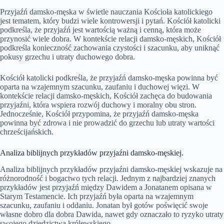
Przyjaźń damsko-męska w świetle nauczania Kościoła katolickiego
jest tematem, który budzi wiele kontrowersji i pytań. Kościół katolicki
podkreśla, że przyjaźń jest wartością ważną i cenną, która może
przynosić wiele dobra. W kontekście relacji damsko-męskich, Kościół
podkreśla konieczność zachowania czystości i szacunku, aby uniknąć
pokusy grzechu i utraty duchowego dobra.
Kościół katolicki podkreśla, że przyjaźń damsko-męska powinna być
oparta na wzajemnym szacunku, zaufaniu i duchowej więzi. W
kontekście relacji damsko-męskich, Kościół zachęca do budowania
przyjaźni, która wspiera rozwój duchowy i moralny obu stron.
Jednocześnie, Kościół przypomina, że przyjaźń damsko-męska
powinna być zdrowa i nie prowadzić do grzechu lub utraty wartości
chrześcijańskich.
Analiza biblijnych przykładów przyjaźni damsko-męskiej.
Analiza biblijnych przykładów przyjaźni damsko-męskiej wskazuje na
różnorodność i bogactwo tych relacji. Jednym z najbardziej znanych
przykładów jest przyjaźń między Dawidem a Jonatanem opisana w
Starym Testamencie. Ich przyjaźń była oparta na wzajemnym
szacunku, zaufaniu i oddaniu. Jonatan był gotów poświęcić swoje
własne dobro dla dobra Dawida, nawet gdy oznaczało to ryzyko utraty
swojego dziedzictwa królewskiego.