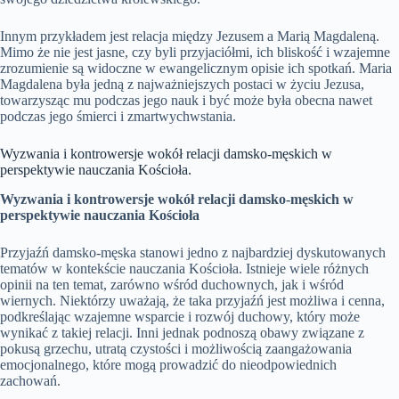
Innym przykładem jest relacja między Jezusem a Marią Magdaleną.
Mimo że nie jest jasne, czy byli przyjaciółmi, ich bliskość i wzajemne
zrozumienie są widoczne w ewangelicznym opisie ich spotkań. Maria
Magdalena była jedną z najważniejszych postaci w życiu Jezusa,
towarzysząc mu podczas jego nauk i być może była obecna nawet
podczas jego śmierci i zmartwychwstania.
Wyzwania i kontrowersje wokół relacji damsko-męskich w
perspektywie nauczania Kościoła.
Wyzwania i kontrowersje wokół relacji damsko-męskich w
perspektywie nauczania Kościoła
Przyjaźń damsko-męska stanowi jedno z najbardziej dyskutowanych
tematów w kontekście nauczania Kościoła. Istnieje wiele różnych
opinii na ten temat, zarówno wśród duchownych, jak i wśród
wiernych. Niektórzy uważają, że taka przyjaźń jest możliwa i cenna,
podkreślając wzajemne wsparcie i rozwój duchowy, który może
wynikać z takiej relacji. Inni jednak podnoszą obawy związane z
pokusą grzechu, utratą czystości i możliwością zaangażowania
emocjonalnego, które mogą prowadzić do nieodpowiednich
zachowań.