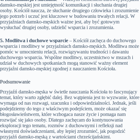
damsko-męskiej jest umiejętność komunikacji i słuchania drugiej
osoby. Kościół naucza, że słuchanie drugiego człowieka i zrozumienie
jego potrzeb i uczuć jest kluczowe w budowaniu trwałych relacji. W
przyjaźniach damsko-męskich ważne jest, aby być gotowym
wysłuchać drugiej osoby, udzielić wsparcia i zrozumienia.
5. Modlitwa i duchowe wsparcie
– Kościół zachęca do duchowego
wsparcia i modlitwy w przyjaźniach damsko-męskich. Modlitwa może
pomóc w umocnieniu relacji, rozwiązywaniu trudności i dawaniu
duchowego wsparcia. Wspólne modlitwy, uczestnictwo w mszach i
udział w duchowych spotkaniach mogą stanowić ważny element
przyjaźni damsko-męskiej zgodnej z nauczaniem Kościoła.
Podsumowanie
Przyjaźń damsko-męska w świetle nauczania Kościoła to fascynujący
temat, który warto zgłębić dalej. Bez wątpienia jest to wyzwanie, które
wymaga od nas rozwagi, szacunku i odpowiedzialności. Jednak, jeśli
podejdziemy do tego z właściwym podejściem, może okazać się
błogosławieństwem, które wzbogaca nasze życie i pomaga nam
rozwijać się jako osoby. Dlatego zachęcam do kontynuowania
eksploracji tego tematu, rozmów z duchownymi i refleksji nad
własnymi doświadczeniami, aby lepiej zrozumieć, jak pogodzić
przyjaźń damsko-męską z wartościami chrześcijańskimi.