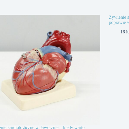
Żywienie s
poprawie 
16 l
nie kardiologiczne w Jaworznie – kiedy warto