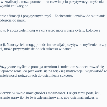
y wizualizacja, może pomóc im w rozwinięciu pozytywnego myślenia.
 wyniki edukacyjne.
ie afirmacji i pozytywnych myśli. Zachęcanie uczniów do skupiania
dejścia do nauki.
niów. Nauczyciele mogą wykorzystać motywujące cytaty, kolorowe
acji. Nauczyciele mogą pomóc im rozwijać pozytywne myślenie, ucząc
i, może przyczynić się do ich sukcesu w nauce.
 Pozytywne myślenie pomaga uczniom i studentom skoncentrować się
 niepowodzenia, co przekłada się na większą motywację i wytrwałość w
iejętności potrzebnych do osiągnięcia sukcesu.
ierzyła w swoje umiejętności i możliwości. Dzięki temu podejściu,
yślenie sprawiło, że była zdeterminowana, aby osiągnąć sukces w