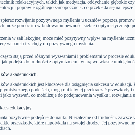
chnik relaksacyjnych, takich jak medytacja, oddychanie głębokie cz
ntracji i poprawie ogólnego samopoczucia, co przekłada się na lepsze
pierać rozwijanie pozytywnego myślenia u uczniów poprzez promowan
ach może pomóc im w budowaniu pewności siebie i optymistycznego po
oczenia w sali lekcyjnej może mieć pozytywny wpływ na myślenie ucz
erę wsparcia i zachęty do pozytywnego myślenia.
zęsto stają przed różnymi wyzwaniami i problemami w procesie eduk
 jak podejść do trudności z optymizmem i wiarą we własne umiejętnośc
ików akademickich.
ów akademickich jest kluczowe dla osiągnięcia sukcesu w edukacji.
ptymistycznego podejścia, mogą oni łatwiej przekraczać przeszkody i
 jako wyzwań, co mobilizuje do podejmowania wysiłku i rozwijania um
kces edukacyjny.
iała pozytywne podejście do nauki. Niezależnie od trudności, zawsze w
elkie przeszkody, które napotykała na swojej drodze. Jej pozytywne m
diach.