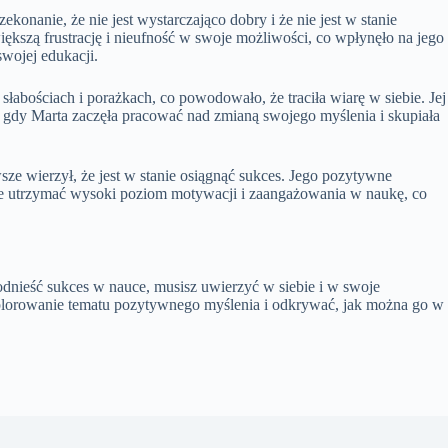
nanie, że nie jest wystarczająco dobry i że nie jest w stanie
kszą frustrację i nieufność w swoje możliwości, co wpłynęło na jego
wojej edukacji.
słabościach i porażkach, co powodowało, że traciła wiarę w siebie. Jej
k gdy Marta zaczęła pracować nad zmianą swojego myślenia i skupiała
sze wierzył, że jest w stanie osiągnąć sukces. Jego pozytywne
nie utrzymać wysoki poziom motywacji i zaangażowania w naukę, co
odnieść sukces w nauce, musisz uwierzyć w siebie i w swoje
plorowanie tematu pozytywnego myślenia i odkrywać, jak można go w