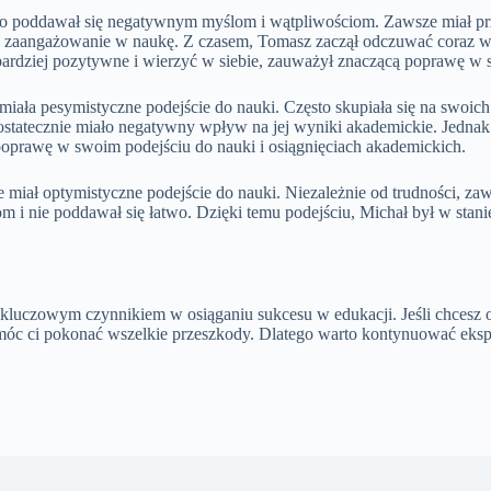
o poddawał się negatywnym myślom i wątpliwościom. Zawsze miał przeko
i zaangażowanie w naukę. Z czasem, Tomasz zaczął odczuwać coraz wię
ardziej pozytywne i wierzyć w siebie, zauważył znaczącą poprawę w s
miała pesymistyczne podejście do nauki. Często skupiała się na swoich 
 ostatecznie miało negatywny wpływ na jej wyniki akademickie. Jedna
poprawę w swoim podejściu do nauki i osiągnięciach akademickich.
 miał optymistyczne podejście do nauki. Niezależnie od trudności, zaw
m i nie poddawał się łatwo. Dzięki temu podejściu, Michał był w sta
 kluczowym czynnikiem w osiąganiu sukcesu w edukacji. Jeśli chcesz 
móc ci pokonać wszelkie przeszkody. Dlatego warto kontynuować eks