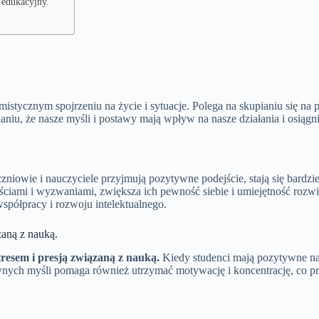
 edukacyjny.
mistycznym spojrzeniu na życie i sytuacje. Polega na skupianiu się na
niu, że nasze myśli i postawy mają wpływ na nasze działania i osiągni
owie i nauczyciele przyjmują pozytywne podejście, stają się bardziej
ściami i wyzwaniami, zwiększa ich pewność siebie i umiejętność roz
współpracy i rozwoju intelektualnego.
zaną z nauką.
resem i presją związaną z nauką.
Kiedy studenci mają pozytywne nast
h myśli pomaga również utrzymać motywację i koncentrację, co prze