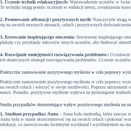
1. Uczenie technik relaksacyjnych:
Wprowadzenie uczniów w świat te
Te techniki mogą pomóc uczniom w redukcji stresu, zwiększeniu konce
2. Promowanie afirmacji i pozytywnych myśli:
Nauczyciele mogą ws
się na swoich mocnych stronach, celach i pozytywnych doświadczeni
3. Kreowanie inspirującego otoczenia:
Stworzenie inspirującego ot
plakaty czy przykłady sukcesów innych uczniów, aby budować atmosf
4. Rozwijanie umiejętności rozwiązywania problemów:
Uczniowie c
ich skutecznych strategii rozwiązywania problemów. Uczenie uczniów,
Praktyczne zastosowanie pozytywnego myślenia w celu poprawy wyn
Praktyczne zastosowanie pozytywnego myślenia w celu poprawy wynik
na swoich celach i wierzyć w swoje możliwości. Poprzez utrzymanie o
nauce. Ponadto, pozytywne myślenie wpływa na postrzeganie trudności
Studia przypadków demonstujące wpływ pozytywnego myślenia na su
1. Studium przypadku: Anna
– Anna była studentką, która zawsze m
Anna była w stanie skoncentrować się na swoich celach i pokonać wsz
edukacji, co zaowocowało świetnymi wynikami i wyróżnieniem na stu