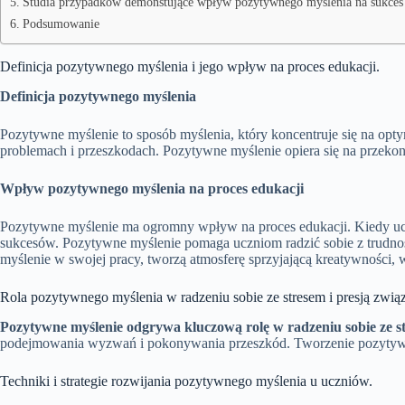
Studia przypadków demonstujące wpływ pozytywnego myślenia na sukces
Podsumowanie
Definicja pozytywnego myślenia i jego wpływ na proces edukacji.
Definicja pozytywnego myślenia
Pozytywne myślenie to sposób myślenia, który koncentruje się na opty
problemach i przeszkodach. Pozytywne myślenie opiera się na przekona
Wpływ pozytywnego myślenia na proces edukacji
Pozytywne myślenie ma ogromny wpływ na proces edukacji. Kiedy uczni
sukcesów. Pozytywne myślenie pomaga uczniom radzić sobie z trudno
myślenie w swojej pracy, tworzą atmosferę sprzyjającą kreatywności, 
Rola pozytywnego myślenia w radzeniu sobie ze stresem i presją zwią
Pozytywne myślenie odgrywa kluczową rolę w radzeniu sobie ze st
podejmowania wyzwań i pokonywania przeszkód. Tworzenie pozytywnyc
Techniki i strategie rozwijania pozytywnego myślenia u uczniów.