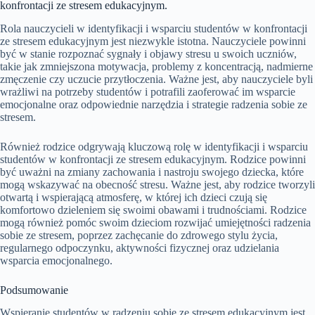
konfrontacji ze stresem edukacyjnym.
Rola nauczycieli w identyfikacji i wsparciu studentów w konfrontacji
ze stresem edukacyjnym jest niezwykle istotna. Nauczyciele powinni
być w stanie rozpoznać sygnały i objawy stresu u swoich uczniów,
takie jak zmniejszona motywacja, problemy z koncentracją, nadmierne
zmęczenie czy uczucie przytłoczenia. Ważne jest, aby nauczyciele byli
wrażliwi na potrzeby studentów i potrafili zaoferować im wsparcie
emocjonalne oraz odpowiednie narzędzia i strategie radzenia sobie ze
stresem.
Również rodzice odgrywają kluczową rolę w identyfikacji i wsparciu
studentów w konfrontacji ze stresem edukacyjnym. Rodzice powinni
być uważni na zmiany zachowania i nastroju swojego dziecka, które
mogą wskazywać na obecność stresu. Ważne jest, aby rodzice tworzyli
otwartą i wspierającą atmosferę, w której ich dzieci czują się
komfortowo dzieleniem się swoimi obawami i trudnościami. Rodzice
mogą również pomóc swoim dzieciom rozwijać umiejętności radzenia
sobie ze stresem, poprzez zachęcanie do zdrowego stylu życia,
regularnego odpoczynku, aktywności fizycznej oraz udzielania
wsparcia emocjonalnego.
Podsumowanie
Wspieranie studentów w radzeniu sobie ze stresem edukacyjnym jest