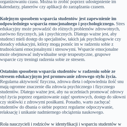
organizowaniu czasu. Można to zrobić poprzez udostępnienie im
kalendarzy, planerów czy aplikacji do zarządzania czasem.
Kolejnym sposobem wsparcia studentów jest zapewnienie im
odpowiedniego wsparcia emocjonalnego i psychologicznego.
Stres
edukacyjny może prowadzić do różnych problemów zdrowotnych,
zarówno fizycznych, jak i psychicznych. Dlatego ważne jest, aby
studenci mieli dostęp do specjalistów, takich jak psychologowie czy
doradcy edukacyjni, którzy mogą pomóc im w radzeniu sobie z
trudnościami emocjonalnymi i stresowymi. Wsparcie emocjonalne
może obejmować indywidualne sesje terapeutyczne, grupowe
wsparcie czy treningi radzenia sobie ze stresem.
Ostatnim sposobem wsparcia studentów w radzeniu sobie ze
stresem edukacyjnym jest promowanie zdrowego stylu życia.
Regularna aktywność fizyczna, zdrowa dieta i odpowiednia ilość snu
mają ogromne znaczenie dla zdrowia psychicznego i fizycznego
studentów. Dlatego ważne jest, aby na uczelniach promować zdrowy
styl życia poprzez organizowanie zajęć sportowych, dostęp do siłowni
czy stołówki z zdrowymi posiłkami. Ponadto, warto zachęcać
studentów do dbania o siebie poprzez regularne odpoczywanie,
relaksację i unikanie nadmiernego obciążenia naukowego.
Rola nauczycieli i rodziców w identyfikacji i wsparciu studentów w