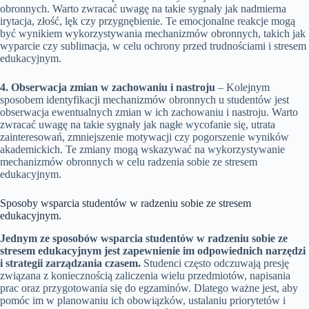
obronnych. Warto zwracać uwagę na takie sygnały jak nadmierna
irytacja, złość, lęk czy przygnębienie. Te emocjonalne reakcje mogą
być wynikiem wykorzystywania mechanizmów obronnych, takich jak
wyparcie czy sublimacja, w celu ochrony przed trudnościami i stresem
edukacyjnym.
4. Obserwacja zmian w zachowaniu i nastroju
– Kolejnym
sposobem identyfikacji mechanizmów obronnych u studentów jest
obserwacja ewentualnych zmian w ich zachowaniu i nastroju. Warto
zwracać uwagę na takie sygnały jak nagłe wycofanie się, utrata
zainteresowań, zmniejszenie motywacji czy pogorszenie wyników
akademickich. Te zmiany mogą wskazywać na wykorzystywanie
mechanizmów obronnych w celu radzenia sobie ze stresem
edukacyjnym.
Sposoby wsparcia studentów w radzeniu sobie ze stresem
edukacyjnym.
Jednym ze sposobów wsparcia studentów w radzeniu sobie ze
stresem edukacyjnym jest zapewnienie im odpowiednich narzędzi
i strategii zarządzania czasem.
Studenci często odczuwają presję
związana z koniecznością zaliczenia wielu przedmiotów, napisania
prac oraz przygotowania się do egzaminów. Dlatego ważne jest, aby
pomóc im w planowaniu ich obowiązków, ustalaniu priorytetów i