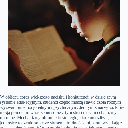
W obliczu coraz większego nacisku i konkurencji w dzisiejszym
systemie edukacyjnym, studenci często muszą stawić czoła różnym
wyzwaniom emocjonalnym i psychicznym. Jednym z narzędzi, które
mogą pomóc im w radzeniu sobie z tym stresem, są mechanizmy
obronne. Mechanizmy obronne to strategie, które umożliwiają
jednostce radzenie sobie ze stresem i trudnościami, które wynikają z
życia studenckiego. W tym artykule dowiesz się, jak rozpoznać te