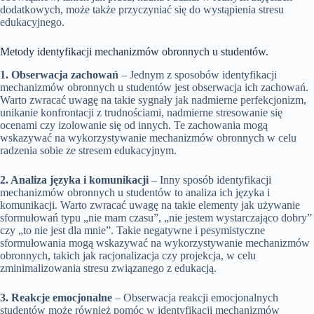
dodatkowych, może także przyczyniać się do wystąpienia stresu
edukacyjnego.
Metody identyfikacji mechanizmów obronnych u studentów.
1. Obserwacja zachowań
– Jednym z sposobów identyfikacji
mechanizmów obronnych u studentów jest obserwacja ich zachowań.
Warto zwracać uwagę na takie sygnały jak nadmierne perfekcjonizm,
unikanie konfrontacji z trudnościami, nadmierne stresowanie się
ocenami czy izolowanie się od innych. Te zachowania mogą
wskazywać na wykorzystywanie mechanizmów obronnych w celu
radzenia sobie ze stresem edukacyjnym.
2. Analiza języka i komunikacji
– Inny sposób identyfikacji
mechanizmów obronnych u studentów to analiza ich języka i
komunikacji. Warto zwracać uwagę na takie elementy jak używanie
sformułowań typu „nie mam czasu”, „nie jestem wystarczająco dobry”
czy „to nie jest dla mnie”. Takie negatywne i pesymistyczne
sformułowania mogą wskazywać na wykorzystywanie mechanizmów
obronnych, takich jak racjonalizacja czy projekcja, w celu
zminimalizowania stresu związanego z edukacją.
3. Reakcje emocjonalne
– Obserwacja reakcji emocjonalnych
studentów może również pomóc w identyfikacji mechanizmów