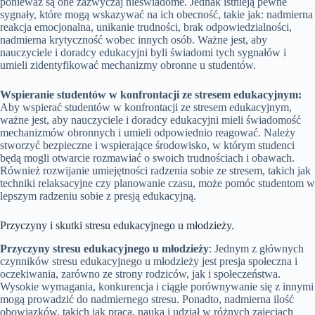
ponieważ są one zazwyczaj nieświadome. Jednak istnieją pewne
sygnały, które mogą wskazywać na ich obecność, takie jak: nadmierna
reakcja emocjonalna, unikanie trudności, brak odpowiedzialności,
nadmierna krytyczność wobec innych osób. Ważne jest, aby
nauczyciele i doradcy edukacyjni byli świadomi tych sygnałów i
umieli zidentyfikować mechanizmy obronne u studentów.
Wspieranie studentów w konfrontacji ze stresem edukacyjnym:
Aby wspierać studentów w konfrontacji ze stresem edukacyjnym,
ważne jest, aby nauczyciele i doradcy edukacyjni mieli świadomość
mechanizmów obronnych i umieli odpowiednio reagować. Należy
stworzyć bezpieczne i wspierające środowisko, w którym studenci
będą mogli otwarcie rozmawiać o swoich trudnościach i obawach.
Również rozwijanie umiejętności radzenia sobie ze stresem, takich jak
techniki relaksacyjne czy planowanie czasu, może pomóc studentom w
lepszym radzeniu sobie z presją edukacyjną.
Przyczyny i skutki stresu edukacyjnego u młodzieży.
Przyczyny stresu edukacyjnego u młodzieży
: Jednym z głównych
czynników stresu edukacyjnego u młodzieży jest presja społeczna i
oczekiwania, zarówno ze strony rodziców, jak i społeczeństwa.
Wysokie wymagania, konkurencja i ciągłe porównywanie się z innymi
mogą prowadzić do nadmiernego stresu. Ponadto, nadmierna ilość
obowiązków, takich jak praca, nauka i udział w różnych zajęciach