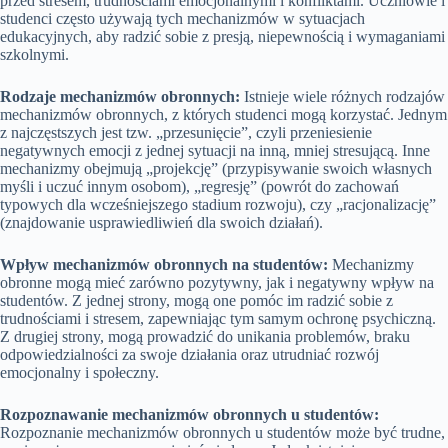
przed stresem, trudnościami emocjonalnymi i konfliktami. Uczniowie i
studenci często używają tych mechanizmów w sytuacjach
edukacyjnych, aby radzić sobie z presją, niepewnością i wymaganiami
szkolnymi.
Rodzaje mechanizmów obronnych:
Istnieje wiele różnych rodzajów
mechanizmów obronnych, z których studenci mogą korzystać. Jednym
z najczęstszych jest tzw. „przesunięcie”, czyli przeniesienie
negatywnych emocji z jednej sytuacji na inną, mniej stresującą. Inne
mechanizmy obejmują „projekcję” (przypisywanie swoich własnych
myśli i uczuć innym osobom), „regresję” (powrót do zachowań
typowych dla wcześniejszego stadium rozwoju), czy „racjonalizację”
(znajdowanie usprawiedliwień dla swoich działań).
Wpływ mechanizmów obronnych na studentów:
Mechanizmy
obronne mogą mieć zarówno pozytywny, jak i negatywny wpływ na
studentów. Z jednej strony, mogą one pomóc im radzić sobie z
trudnościami i stresem, zapewniając tym samym ochronę psychiczną.
Z drugiej strony, mogą prowadzić do unikania problemów, braku
odpowiedzialności za swoje działania oraz utrudniać rozwój
emocjonalny i społeczny.
Rozpoznawanie mechanizmów obronnych u studentów:
Rozpoznanie mechanizmów obronnych u studentów może być trudne,