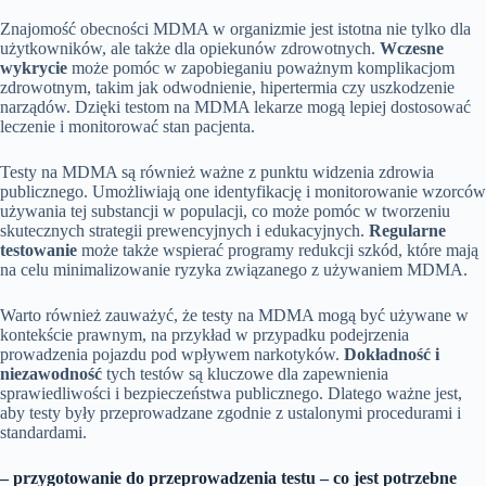
Znajomość obecności MDMA w organizmie jest istotna nie tylko dla
użytkowników, ale także dla opiekunów zdrowotnych.
Wczesne
wykrycie
może pomóc w zapobieganiu poważnym komplikacjom
zdrowotnym, takim jak odwodnienie, hipertermia czy uszkodzenie
narządów. Dzięki testom na MDMA lekarze mogą lepiej dostosować
leczenie i monitorować stan pacjenta.
Testy na MDMA są również ważne z punktu widzenia zdrowia
publicznego. Umożliwiają one identyfikację i monitorowanie wzorców
używania tej substancji w populacji, co może pomóc w tworzeniu
skutecznych strategii prewencyjnych i edukacyjnych.
Regularne
testowanie
może także wspierać programy redukcji szkód, które mają
na celu minimalizowanie ryzyka związanego z używaniem MDMA.
Warto również zauważyć, że testy na MDMA mogą być używane w
kontekście prawnym, na przykład w przypadku podejrzenia
prowadzenia pojazdu pod wpływem narkotyków.
Dokładność i
niezawodność
tych testów są kluczowe dla zapewnienia
sprawiedliwości i bezpieczeństwa publicznego. Dlatego ważne jest,
aby testy były przeprowadzane zgodnie z ustalonymi procedurami i
standardami.
– przygotowanie do przeprowadzenia testu – co jest potrzebne