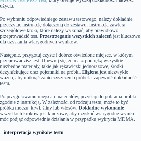
MDMA Test PRO Test
, który oferuje wysoką dokładność i łatwość
użycia.
Po wybraniu odpowiedniego zestawu testowego, należy dokładnie
przeczytać instrukcję dołączoną do zestawu. Instrukcja zawiera
szczegółowe kroki, które należy wykonać, aby prawidłowo
przeprowadzić test.
Przestrzeganie wszystkich zaleceń
jest kluczowe
dla uzyskania wiarygodnych wyników.
Następnie, przygotuj czyste i dobrze oświetlone miejsce, w którym
przeprowadzisz test. Upewnij się, że masz pod ręką wszystkie
niezbędne materiały, takie jak rękawiczki jednorazowe, środki
dezynfekujące oraz pojemniki na próbki.
Higiena
jest niezwykle
ważna, aby uniknąć zanieczyszczenia próbek i zapewnić dokładność
testu.
Po przygotowaniu miejsca i materiałów, przystąp do pobrania próbki
zgodnie z instrukcją. W zależności od rodzaju testu, może to być
próbka moczu, krwi, śliny lub włosów.
Dokładne wykonanie
wszystkich kroków jest kluczowe, aby uzyskać wiarygodne wyniki i
móc podjąć odpowiednie działania w przypadku wykrycia MDMA.
– interpretacja wyników testu