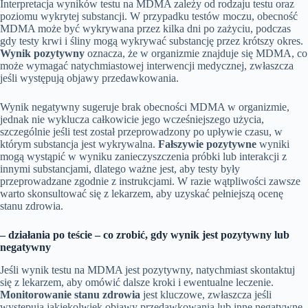
Interpretacja wyników testu na MDMA zależy od rodzaju testu oraz
poziomu wykrytej substancji. W przypadku testów moczu, obecność
MDMA może być wykrywana przez kilka dni po zażyciu, podczas
gdy testy krwi i śliny mogą wykrywać substancję przez krótszy okres.
Wynik pozytywny
oznacza, że w organizmie znajduje się MDMA, co
może wymagać natychmiastowej interwencji medycznej, zwłaszcza
jeśli występują objawy przedawkowania.
Wynik negatywny sugeruje brak obecności MDMA w organizmie,
jednak nie wyklucza całkowicie jego wcześniejszego użycia,
szczególnie jeśli test został przeprowadzony po upływie czasu, w
którym substancja jest wykrywalna.
Fałszywie pozytywne
wyniki
mogą wystąpić w wyniku zanieczyszczenia próbki lub interakcji z
innymi substancjami, dlatego ważne jest, aby testy były
przeprowadzane zgodnie z instrukcjami. W razie wątpliwości zawsze
warto skonsultować się z lekarzem, aby uzyskać pełniejszą ocenę
stanu zdrowia.
– działania po teście – co zrobić, gdy wynik jest pozytywny lub
negatywny
Jeśli wynik testu na MDMA jest pozytywny, natychmiast skontaktuj
się z lekarzem, aby omówić dalsze kroki i ewentualne leczenie.
Monitorowanie stanu zdrowia
jest kluczowe, zwłaszcza jeśli
występują jakiekolwiek objawy przedawkowania lub inne negatywne