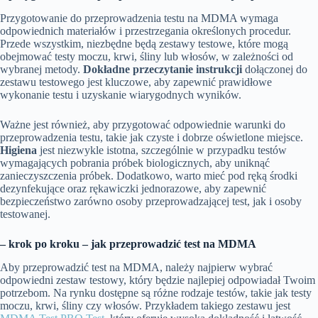
Przygotowanie do przeprowadzenia testu na MDMA wymaga
odpowiednich materiałów i przestrzegania określonych procedur.
Przede wszystkim, niezbędne będą zestawy testowe, które mogą
obejmować testy moczu, krwi, śliny lub włosów, w zależności od
wybranej metody.
Dokładne przeczytanie instrukcji
dołączonej do
zestawu testowego jest kluczowe, aby zapewnić prawidłowe
wykonanie testu i uzyskanie wiarygodnych wyników.
Ważne jest również, aby przygotować odpowiednie warunki do
przeprowadzenia testu, takie jak czyste i dobrze oświetlone miejsce.
Higiena
jest niezwykle istotna, szczególnie w przypadku testów
wymagających pobrania próbek biologicznych, aby uniknąć
zanieczyszczenia próbek. Dodatkowo, warto mieć pod ręką środki
dezynfekujące oraz rękawiczki jednorazowe, aby zapewnić
bezpieczeństwo zarówno osoby przeprowadzającej test, jak i osoby
testowanej.
– krok po kroku – jak przeprowadzić test na MDMA
Aby przeprowadzić test na MDMA, należy najpierw wybrać
odpowiedni zestaw testowy, który będzie najlepiej odpowiadał Twoim
potrzebom. Na rynku dostępne są różne rodzaje testów, takie jak testy
moczu, krwi, śliny czy włosów. Przykładem takiego zestawu jest