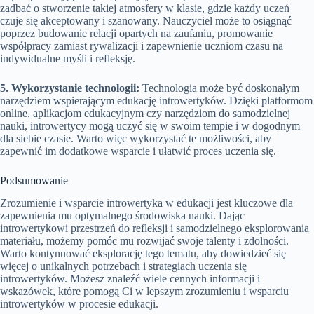
zadbać o stworzenie takiej atmosfery w klasie, gdzie każdy uczeń
czuje się akceptowany i szanowany. Nauczyciel może to osiągnąć
poprzez budowanie relacji opartych na zaufaniu, promowanie
współpracy zamiast rywalizacji i zapewnienie uczniom czasu na
indywidualne myśli i refleksję.
5. Wykorzystanie technologii:
Technologia może być doskonałym
narzędziem wspierającym edukację introwertyków. Dzięki platformom
online, aplikacjom edukacyjnym czy narzędziom do samodzielnej
nauki, introwertycy mogą uczyć się w swoim tempie i w dogodnym
dla siebie czasie. Warto więc wykorzystać te możliwości, aby
zapewnić im dodatkowe wsparcie i ułatwić proces uczenia się.
Podsumowanie
Zrozumienie i wsparcie introwertyka w edukacji jest kluczowe dla
zapewnienia mu optymalnego środowiska nauki. Dając
introwertykowi przestrzeń do refleksji i samodzielnego eksplorowania
materiału, możemy pomóc mu rozwijać swoje talenty i zdolności.
Warto kontynuować eksplorację tego tematu, aby dowiedzieć się
więcej o unikalnych potrzebach i strategiach uczenia się
introwertyków. Możesz znaleźć wiele cennych informacji i
wskazówek, które pomogą Ci w lepszym zrozumieniu i wsparciu
introwertyków w procesie edukacji.