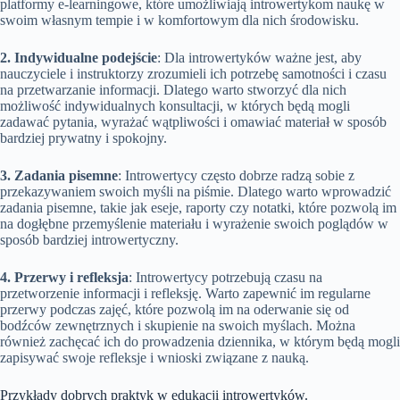
platformy e-learningowe, które umożliwiają introwertykom naukę w
swoim własnym tempie i w komfortowym dla nich środowisku.
2. Indywidualne podejście
: Dla introwertyków ważne jest, aby
nauczyciele i instruktorzy zrozumieli ich potrzebę samotności i czasu
na przetwarzanie informacji. Dlatego warto stworzyć dla nich
możliwość indywidualnych konsultacji, w których będą mogli
zadawać pytania, wyrażać wątpliwości i omawiać materiał w sposób
bardziej prywatny i spokojny.
3. Zadania pisemne
: Introwertycy często dobrze radzą sobie z
przekazywaniem swoich myśli na piśmie. Dlatego warto wprowadzić
zadania pisemne, takie jak eseje, raporty czy notatki, które pozwolą im
na dogłębne przemyślenie materiału i wyrażenie swoich poglądów w
sposób bardziej introwertyczny.
4. Przerwy i refleksja
: Introwertycy potrzebują czasu na
przetworzenie informacji i refleksję. Warto zapewnić im regularne
przerwy podczas zajęć, które pozwolą im na oderwanie się od
bodźców zewnętrznych i skupienie na swoich myślach. Można
również zachęcać ich do prowadzenia dziennika, w którym będą mogli
zapisywać swoje refleksje i wnioski związane z nauką.
Przykłady dobrych praktyk w edukacji introwertyków.