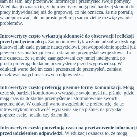
sam na sam, aby przetrawić informacje i przemyśleć swoje pomysły.
W edukacji oznacza to, że introwertycy mogą być bardziej skłonni do
pracy indywidualnej niż do grupowej, co nie oznacza, że nie potrafią
współpracować, ale po prostu preferują samodzielne rozwiązywanie
problemów.
Introwertycy często wykazują skłonność do obserwacji i refleksji
przed podjęciem akcji.
Zanim introwertyk weźmie udział w dyskusji
klasowej lub zada pytanie nauczycielowi, prawdopodobnie spędził już
pewien czas analizując temat i starannie przemyślał swoje słowa. To
nie oznacza, że są mniej zaangażowani czy mniej inteligentni, po
prostu preferują dokładne przemyślenie przed wypowiedzią. W
edukacji warto dać im czas i przestrzeń do przemyśleń, zamiast
oczekiwać natychmiastowych odpowiedzi.
Introwertycy często preferują pisemne formy komunikacji.
Mogą
czuć się bardziej komfortowo wyrażając swoje myśli na piśmie, gdzie
mają czas na dokładne przemyślenie i sformułowanie swoich
argumentów. W edukacji warto uwzględnić tę preferencję, dając
introwertykom możliwość wyrażenia się na piśmie, na przykład
poprzez eseje, notatki czy dzienniki.
Introwertycy często potrzebują czasu na przetworzenie informacji
przed udzieleniem odpowiedzi.
W edukacji oznacza to, że mogą