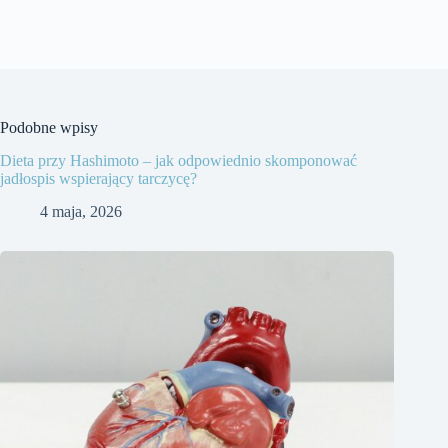
Podobne wpisy
Dieta przy Hashimoto – jak odpowiednio skomponować
jadłospis wspierający tarczycę?
4 maja, 2026