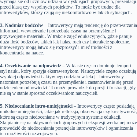
wymaga się od uczniów udziału w dyskusjach grupowych, prezentacji
przed klasą czy wspólnych projektów. To może być trudne dla
introwertyków, którzy czują się niekomfortowo w takich sytuacjach.
3. Nadmiar bodźców
– Introwertycy mają tendencję do przetwarzania
informacji wewnętrznie i potrzebują czasu na przemyślenie i
przyswojenie materiału. W trakcie zajęć edukacyjnych, gdzie panuje
duża ilość bodźców, takich jak hałas, ruch czy interakcje społeczne,
introwertycy mogą łatwo się rozproszyć i mieć trudności z
koncentracją na nauce.
4. Oczekiwanie na odpowiedź
– W klasie często dominuje tempo i
styl nauki, który sprzyja ekstrawertykom. Nauczyciele często oczekują
szybkiej odpowiedzi i aktywnego udziału w lekcji. Introwertycy
natomiast potrzebują czasu na przemyślenie i zastanowienie się przed
udzieleniem odpowiedzi. To może prowadzić do presji i frustracji, gdy
nie są w stanie sprostać oczekiwaniom nauczycieli.
5. Niedocenianie intro-umiejętności
– Introwertycy często posiadają
unikalne umiejętności, takie jak refleksja, obserwacja czy kreatywność,
które są często niedoceniane w tradycyjnym systemie edukacji.
Skupianie się na aktywnościach grupowych i ekspresji werbalnej może
prowadzić do niedoceniania potencjału introwertyków i ograniczania
ich możliwości rozwojowych.