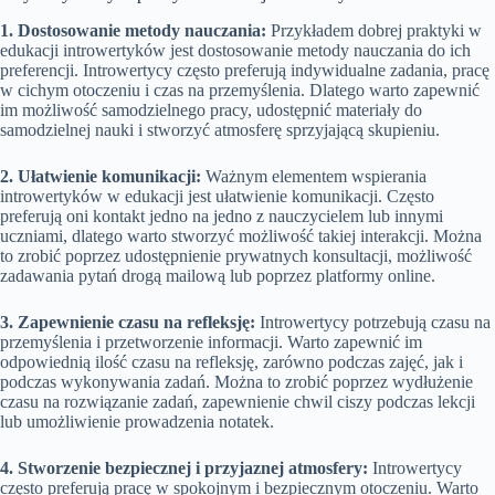
1. Dostosowanie metody nauczania:
Przykładem dobrej praktyki w
edukacji introwertyków jest dostosowanie metody nauczania do ich
preferencji. Introwertycy często preferują indywidualne zadania, pracę
w cichym otoczeniu i czas na przemyślenia. Dlatego warto zapewnić
im możliwość samodzielnego pracy, udostępnić materiały do
samodzielnej nauki i stworzyć atmosferę sprzyjającą skupieniu.
2. Ułatwienie komunikacji:
Ważnym elementem wspierania
introwertyków w edukacji jest ułatwienie komunikacji. Często
preferują oni kontakt jedno na jedno z nauczycielem lub innymi
uczniami, dlatego warto stworzyć możliwość takiej interakcji. Można
to zrobić poprzez udostępnienie prywatnych konsultacji, możliwość
zadawania pytań drogą mailową lub poprzez platformy online.
3. Zapewnienie czasu na refleksję:
Introwertycy potrzebują czasu na
przemyślenia i przetworzenie informacji. Warto zapewnić im
odpowiednią ilość czasu na refleksję, zarówno podczas zajęć, jak i
podczas wykonywania zadań. Można to zrobić poprzez wydłużenie
czasu na rozwiązanie zadań, zapewnienie chwil ciszy podczas lekcji
lub umożliwienie prowadzenia notatek.
4. Stworzenie bezpiecznej i przyjaznej atmosfery:
Introwertycy
często preferują pracę w spokojnym i bezpiecznym otoczeniu. Warto