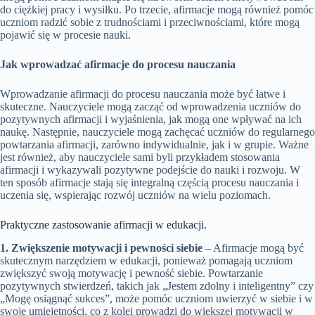
do ciężkiej pracy i wysiłku. Po trzecie, afirmacje mogą również pomóc
uczniom radzić sobie z trudnościami i przeciwnościami, które mogą
pojawić się w procesie nauki.
Jak wprowadzać afirmacje do procesu nauczania
Wprowadzanie afirmacji do procesu nauczania może być łatwe i
skuteczne. Nauczyciele mogą zacząć od wprowadzenia uczniów do
pozytywnych afirmacji i wyjaśnienia, jak mogą one wpływać na ich
naukę. Następnie, nauczyciele mogą zachęcać uczniów do regularnego
powtarzania afirmacji, zarówno indywidualnie, jak i w grupie. Ważne
jest również, aby nauczyciele sami byli przykładem stosowania
afirmacji i wykazywali pozytywne podejście do nauki i rozwoju. W
ten sposób afirmacje stają się integralną częścią procesu nauczania i
uczenia się, wspierając rozwój uczniów na wielu poziomach.
Praktyczne zastosowanie afirmacji w edukacji.
1. Zwiększenie motywacji i pewności siebie
– Afirmacje mogą być
skutecznym narzędziem w edukacji, ponieważ pomagają uczniom
zwiększyć swoją motywację i pewność siebie. Powtarzanie
pozytywnych stwierdzeń, takich jak „Jestem zdolny i inteligentny” czy
„Mogę osiągnąć sukces”, może pomóc uczniom uwierzyć w siebie i w
swoje umiejętności, co z kolei prowadzi do większej motywacji w