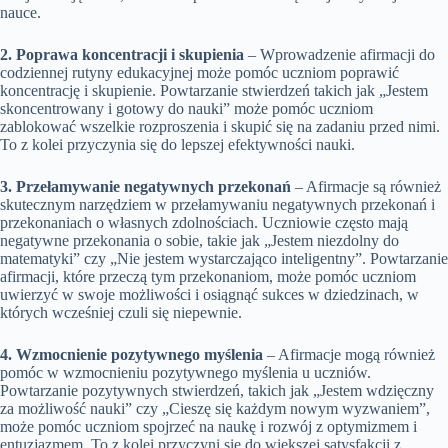
nauce.
2. Poprawa koncentracji i skupienia
– Wprowadzenie afirmacji do
codziennej rutyny edukacyjnej może pomóc uczniom poprawić
koncentrację i skupienie. Powtarzanie stwierdzeń takich jak „Jestem
skoncentrowany i gotowy do nauki” może pomóc uczniom
zablokować wszelkie rozproszenia i skupić się na zadaniu przed nimi.
To z kolei przyczynia się do lepszej efektywności nauki.
3. Przełamywanie negatywnych przekonań
– Afirmacje są również
skutecznym narzędziem w przełamywaniu negatywnych przekonań i
przekonaniach o własnych zdolnościach. Uczniowie często mają
negatywne przekonania o sobie, takie jak „Jestem niezdolny do
matematyki” czy „Nie jestem wystarczająco inteligentny”. Powtarzanie
afirmacji, które przeczą tym przekonaniom, może pomóc uczniom
uwierzyć w swoje możliwości i osiągnąć sukces w dziedzinach, w
których wcześniej czuli się niepewnie.
4. Wzmocnienie pozytywnego myślenia
– Afirmacje mogą również
pomóc w wzmocnieniu pozytywnego myślenia u uczniów.
Powtarzanie pozytywnych stwierdzeń, takich jak „Jestem wdzięczny
za możliwość nauki” czy „Cieszę się każdym nowym wyzwaniem”,
może pomóc uczniom spojrzeć na naukę i rozwój z optymizmem i
entuzjazmem. To z kolei przyczyni się do większej satysfakcji z