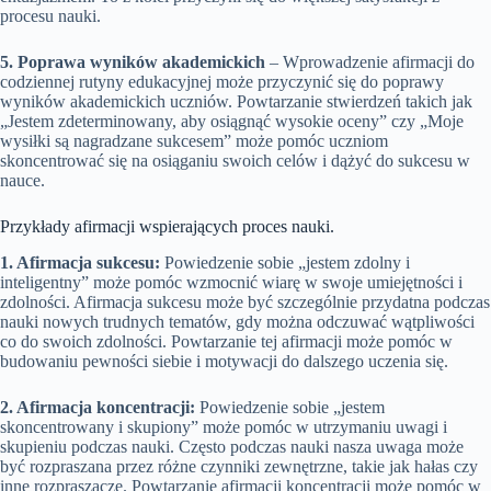
procesu nauki.
5. Poprawa wyników akademickich
– Wprowadzenie afirmacji do
codziennej rutyny edukacyjnej może przyczynić się do poprawy
wyników akademickich uczniów. Powtarzanie stwierdzeń takich jak
„Jestem zdeterminowany, aby osiągnąć wysokie oceny” czy „Moje
wysiłki są nagradzane sukcesem” może pomóc uczniom
skoncentrować się na osiąganiu swoich celów i dążyć do sukcesu w
nauce.
Przykłady afirmacji wspierających proces nauki.
1. Afirmacja sukcesu:
Powiedzenie sobie „jestem zdolny i
inteligentny” może pomóc wzmocnić wiarę w swoje umiejętności i
zdolności. Afirmacja sukcesu może być szczególnie przydatna podczas
nauki nowych trudnych tematów, gdy można odczuwać wątpliwości
co do swoich zdolności. Powtarzanie tej afirmacji może pomóc w
budowaniu pewności siebie i motywacji do dalszego uczenia się.
2. Afirmacja koncentracji:
Powiedzenie sobie „jestem
skoncentrowany i skupiony” może pomóc w utrzymaniu uwagi i
skupieniu podczas nauki. Często podczas nauki nasza uwaga może
być rozpraszana przez różne czynniki zewnętrzne, takie jak hałas czy
inne rozpraszacze. Powtarzanie afirmacji koncentracji może pomóc w